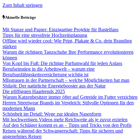
Zum Inhalt springen
Aktuelle Beiträge
Mit Stanze und Papier: Einzigartige Projekte für Bastelfans
Tipps für eine stressfreie Hochzeitsplanung
Offline wird wieder cool: Wie Print, Plakate & Co. dein Branding
stärken
Warum die richtigen Tanzschuhe Ihre Performance revolutionieren
können
Von Kopf bis Fuß: Die richtige Parfumwahl für jeden Anlass
Berufseinstieg in die Arbeitswelt – warum eine
Berufsunfähigskeitsversicherung wichtig ist
MIsstrauen in der Partnerschaft – welche Möglichkeiten hat man
Shilajit: Der natürliche Energiebooster aus der Natur
Die pfiffigsten Haartrends 2025
Warum Katzenbesitzer immer öfter auf Getreide im Futter verzichten
Herren Streetwear Brands im Vergleich: Stilvolle Optionen für den
modernen Mann
Schönheit im Detail: Wege zur idealen Nasenform
Mit hochwertigen Videos mehr Reichweite als je zuvor erzielen
Auf den Schläger kommt es an – Tipps und Tricks von den Profis
Reisen während der Schwangerschaft: Tipps für sicheres und
angenehmes Reisen