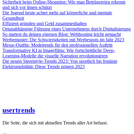
Sicherheit beim Online-Shopping: Wie man Betrügereien erkennt
und sich vor ihnen schützt
Die Jugend heute achtet mehr auf körperliche und mentale
Gesundheit
Effizient gründen und Geld zusammenhalten
Ortunabhängige Führung eines Unternehmens durch Digitalisierung
So startest du deinen eigenen Blog: Webhosting leicht gemacht
Werbemuster: Die Schwierigkeiten mit Werbespots im Jahr 2023
Messe-Outfits: Modetrends für den professionellen Auftritt
Transformative KI in Imagefilms: Wie fortschrittliche Deep-
Learning-Modelle die visuelle Narration revolutionieren
Die neuen Streetstyle-Trends 2023: Von sportlich bis feminin
Elektromobilität: Diese Trends prägen 2023
usertrends
Die Seite, die sich mit aktuellen Trends aller Art befasst.